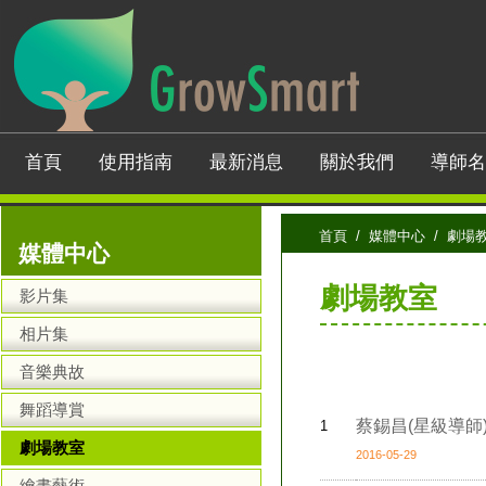
首頁
使用指南
最新消息
關於我們
導師名
首頁
/
媒體中心
/ 劇場
媒體中心
劇場教室
影片集
相片集
音樂典故
舞蹈導賞
蔡錫昌(星級導師)
1
劇場教室
2016-05-29
繪畫藝術