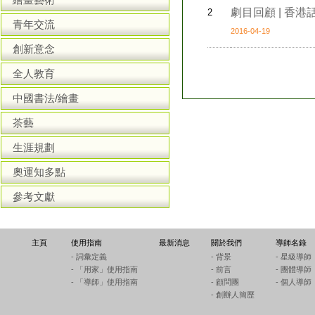
劇目回顧 | 香港話劇
2
青年交流
2016-04-19
創新意念
全人教育
中國書法/繪畫
茶藝
生涯規劃
奧運知多點
參考文獻
主頁
使用指南
最新消息
關於我們
導師名錄
- 詞彙定義
- 背景
- 星級導師
- 「用家」使用指南
- 前言
- 團體導師
- 「導師」使用指南
- 顧問團
- 個人導師
- 創辦人簡歷