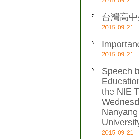
2015-09-21
台灣高中
7
2015-09-21
Importanc
8
2015-09-21
Speech b
9
Education
the NIE 
Wednesda
Nanyang 
Universit
2015-09-21