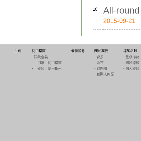
All-round
10
2015-09-21
主頁
使用指南
最新消息
關於我們
導師名錄
- 詞彙定義
- 背景
- 星級導師
- 「用家」使用指南
- 前言
- 團體導師
- 「導師」使用指南
- 顧問團
- 個人導師
- 創辦人簡歷