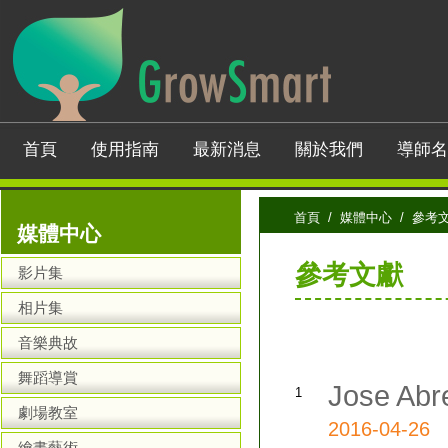
首頁
使用指南
最新消息
關於我們
導師名
首頁
/
媒體中心
/ 參考
媒體中心
參考文獻
影片集
相片集
音樂典故
舞蹈導賞
Jose A
1
劇場教室
2016-04-26
繪畫藝術